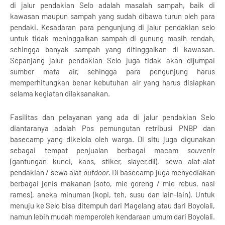
di jalur pendakian Selo adalah masalah sampah, baik di
kawasan maupun sampah yang sudah dibawa turun oleh para
pendaki. Kesadaran para pengunjung di jalur pendakian selo
untuk tidak meninggalkan sampah di gunung masih rendah,
sehingga banyak sampah yang ditinggalkan di kawasan.
Sepanjang jalur pendakian Selo juga tidak akan dijumpai
sumber mata air, sehingga para pengunjung harus
memperhitungkan benar kebutuhan air yang harus disiapkan
selama kegiatan dilaksanakan.
Fasilitas dan pelayanan yang ada di jalur pendakian Selo
diantaranya adalah Pos pemungutan retribusi PNBP dan
basecamp yang dikelola oleh warga. Di situ juga digunakan
sebagai tempat penjualan berbagai macam
souvenir
(gantungan kunci, kaos, stiker, slayer,dll), sewa alat-alat
pendakian / sewa alat
outdoor
. Di basecamp juga menyediakan
berbagai jenis makanan (soto, mie goreng / mie rebus, nasi
rames), aneka minuman (kopi, teh, susu dan lain-lain). Untuk
menuju ke Selo bisa ditempuh dari Magelang atau dari Boyolali,
namun lebih mudah memperoleh kendaraan umum dari Boyolali.