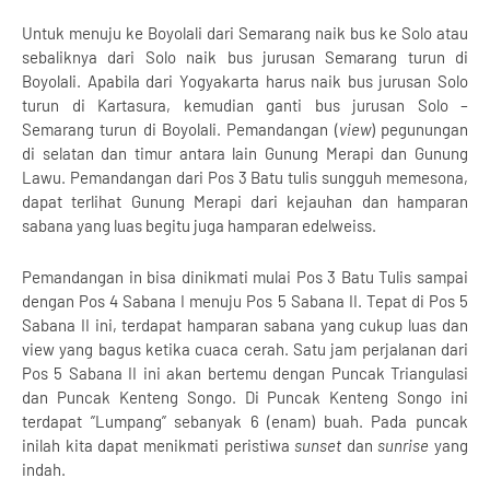
Untuk menuju ke Boyolali dari Semarang naik bus ke Solo atau
sebaliknya dari Solo naik bus jurusan Semarang turun di
Boyolali. Apabila dari Yogyakarta harus naik bus jurusan Solo
turun di Kartasura, kemudian ganti bus jurusan Solo –
Semarang turun di Boyolali. Pemandangan (
view
) pegunungan
di selatan dan timur antara lain Gunung Merapi dan Gunung
Lawu. Pemandangan dari Pos 3 Batu tulis sungguh memesona,
dapat terlihat Gunung Merapi dari kejauhan dan hamparan
sabana yang luas begitu juga hamparan edelweiss.
Pemandangan in bisa dinikmati mulai Pos 3 Batu Tulis sampai
dengan Pos 4 Sabana I menuju Pos 5 Sabana II. Tepat di Pos 5
Sabana II ini, terdapat hamparan sabana yang cukup luas dan
view yang bagus ketika cuaca cerah. Satu jam perjalanan dari
Pos 5 Sabana II ini akan bertemu dengan Puncak Triangulasi
dan Puncak Kenteng Songo. Di Puncak Kenteng Songo ini
terdapat ”Lumpang” sebanyak 6 (enam) buah. Pada puncak
inilah kita dapat menikmati peristiwa
sunset
dan
sunrise
yang
indah.