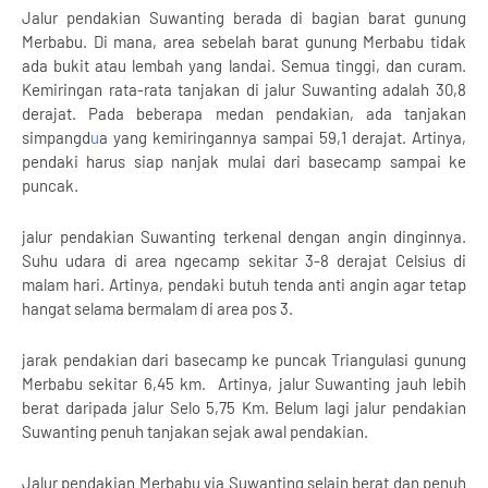
Jalur pendakian Suwanting berada di bagian barat gunung
Merbabu. Di mana, area sebelah barat gunung Merbabu tidak
ada bukit atau lembah yang landai. Semua tinggi, dan curam.
Kemiringan rata-rata tanjakan di jalur Suwanting adalah 30,8
derajat. Pada beberapa medan pendakian, ada tanjakan
simpangd
u
a yang kemiringannya sampai 59,1 derajat. Artinya,
pendaki harus siap nanjak mulai dari basecamp sampai ke
puncak.
jalur pendakian Suwanting terkenal dengan angin dinginnya.
Suhu udara di area ngecamp sekitar 3-8 derajat Celsius di
malam hari. Artinya, pendaki butuh tenda anti angin agar tetap
hangat selama bermalam di area pos 3.
jarak pendakian dari basecamp ke puncak Triangulasi gunung
Merbabu sekitar 6,45 km. Artinya, jalur Suwanting jauh lebih
berat daripada jalur Selo 5,75 Km. Belum lagi jalur pendakian
Suwanting penuh tanjakan sejak awal pendakian.
Jalur pendakian Merbabu via Suwanting selain berat dan penuh