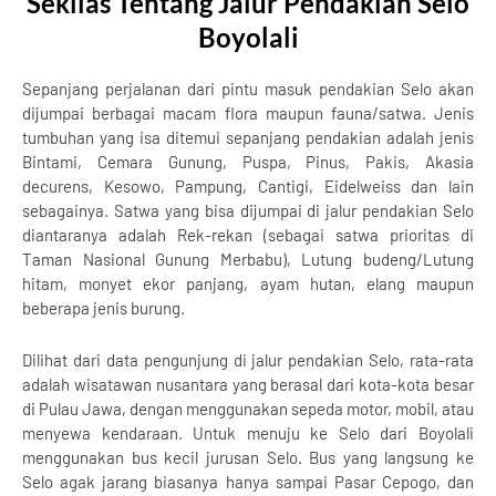
Sekilas Tentang Jalur Pendakian Selo
Boyolali
Sepanjang perjalanan dari pintu masuk pendakian Selo akan
dijumpai berbagai macam flora maupun fauna/satwa. Jenis
tumbuhan yang isa ditemui sepanjang pendakian adalah jenis
Bintami, Cemara Gunung, Puspa, Pinus, Pakis, Akasia
decurens, Kesowo, Pampung, Cantigi, Eidelweiss dan lain
sebagainya. Satwa yang bisa dijumpai di jalur pendakian Selo
diantaranya adalah Rek-rekan (sebagai satwa prioritas di
Taman Nasional Gunung Merbabu), Lutung budeng/Lutung
hitam, monyet ekor panjang, ayam hutan, elang maupun
beberapa jenis burung.
Dilihat dari data pengunjung di jalur pendakian Selo, rata-rata
adalah wisatawan nusantara yang berasal dari kota-kota besar
di Pulau Jawa, dengan menggunakan sepeda motor, mobil, atau
menyewa kendaraan. Untuk menuju ke Selo dari Boyolali
menggunakan bus kecil jurusan Selo. Bus yang langsung ke
Selo agak jarang biasanya hanya sampai Pasar Cepogo, dan