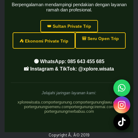
Berpengalaman mendampingi pendakian dengan layanan
ramah dan profesional.
👑 Sultan Private Trip
🎒 Seru Open Trip
⛺ Ekonomi Private Trip
🟢 WhatsApp: 085 643 455 685
📸 Instagram & TikTok: @xplore.wisata
Jelajahi jaringan layanan kami:
xplorewisata.com
portergunung.com
portergununglawu.com
portergunungsemeru.com
portergunungciremai.com
portergunungmerbabuu.com
Copyright Ã‚Â© 2019