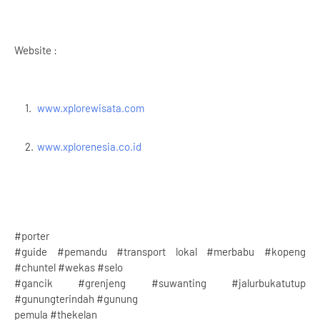
Website :
www.xplorewisata.com
www.xplorenesia.co.id
#porter
#guide #pemandu #transport lokal #merbabu #kopeng
#chuntel #wekas #selo
#gancik #grenjeng #suwanting #jalurbukatutup
#gunungterindah #gunung
pemula #thekelan